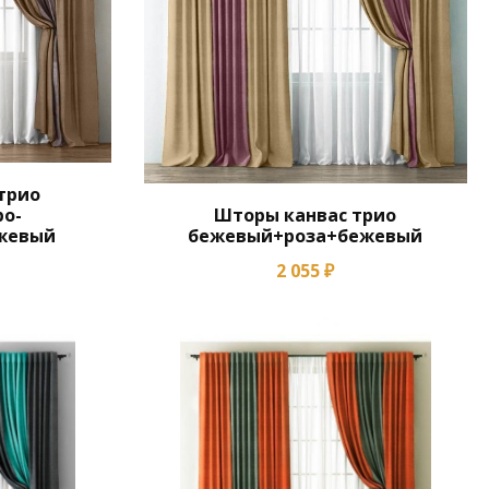
трио
о-
Шторы канвас трио
жевый
бежевый+роза+бежевый
2 055 ₽