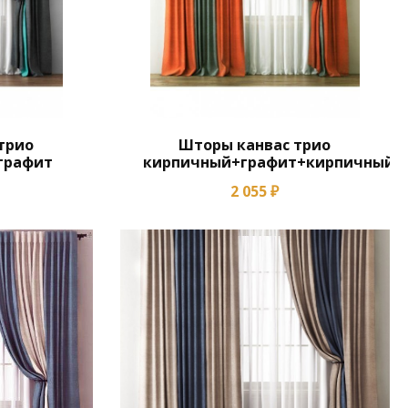
трио
Шторы канвас трио
графит
кирпичный+графит+кирпичный
2 055 ₽