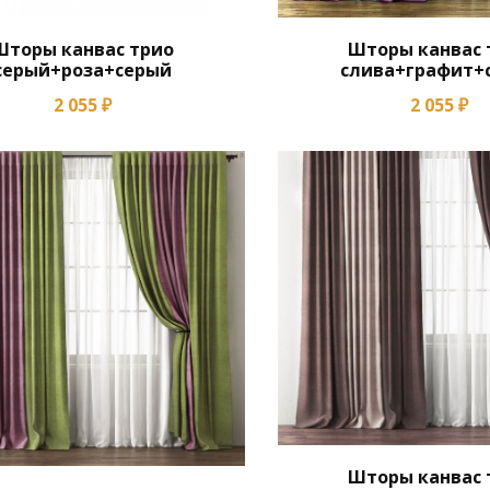
Шторы канвас трио
Шторы канвас 
серый+роза+серый
слива+графит+
2 055 ₽
2 055 ₽
Шторы канвас 