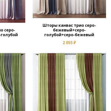
Шторы канвас трио серо-
о серо-
бежевый+серо-
-голубой
голубой+серо-бежевый
2 055 ₽