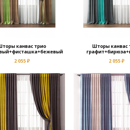
Шторы канвас трио
Шторы канвас 
вый+фисташка+бежевый
графит+бирюза+
2 055 ₽
2 055 ₽