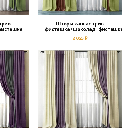
трио
Шторы канвас трио
фисташка
фисташка+шоколад+фисташка
2 055 ₽