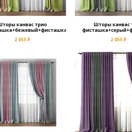
Шторы канвас трио
Шторы канвас 
ашка+бежевый+фисташка
фисташка+серый+
2 055 ₽
2 055 ₽