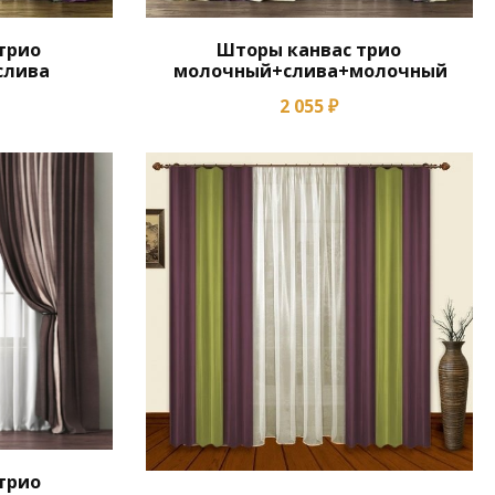
трио
Шторы канвас трио
слива
молочный+слива+молочный
2 055 ₽
трио