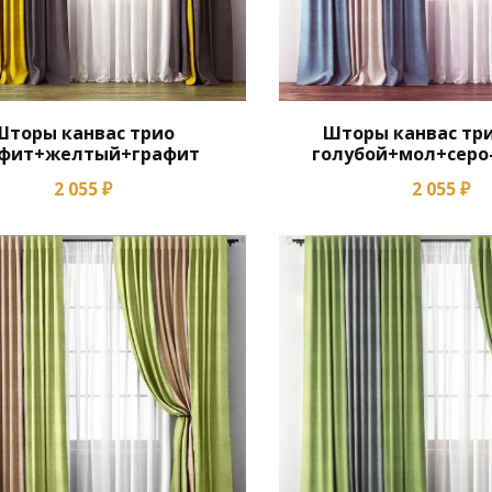
Шторы канвас трио
Шторы канвас три
афит+желтый+графит
голубой+мол+серо
2 055 ₽
2 055 ₽