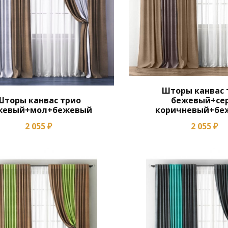
Шторы канвас 
Шторы канвас трио
бежевый+сер
жевый+мол+бежевый
коричневый+бе
2 055 ₽
2 055 ₽