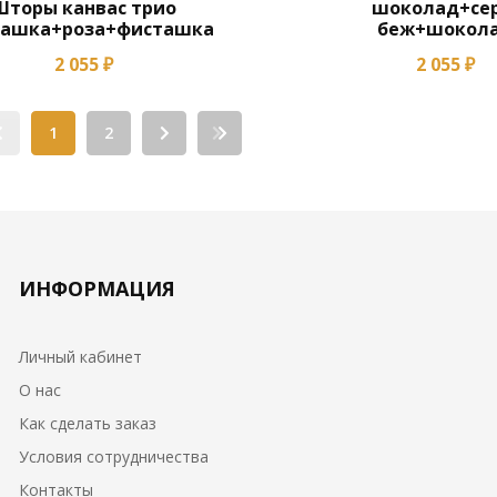
Шторы канвас трио
шоколад+сер
ташка+роза+фисташка
беж+шокол
2 055 ₽
2 055 ₽
1
2
ИНФОРМАЦИЯ
Личный кабинет
О нас
Как сделать заказ
Условия сотрудничества
Контакты