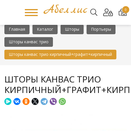
0
Главная
Каталог
Шторы
Портьеры
Шторы канвас трио
Шторы канвас трио кирпичный+графит+кирпичный
ШТОРЫ КАНВАС ТРИО
КИРПИЧНЫЙ+ГРАФИТ+КИР