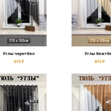
Углы черн+бел
Углы беж+б
615 ₽
615 ₽