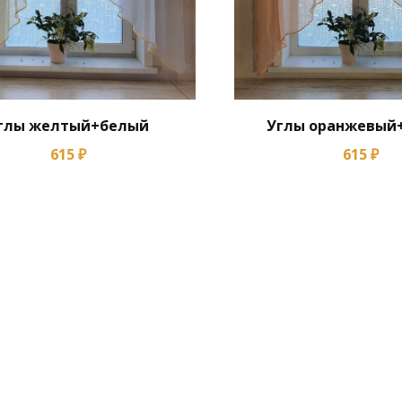
глы желтый+белый
Углы оранжевый
615 ₽
615 ₽