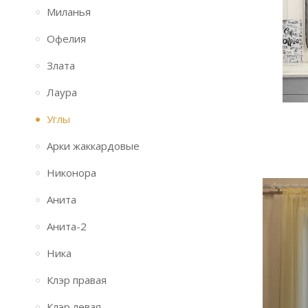
Миланья
Офелия
Злата
Лаура
Углы
Арки жаккардовые
Никонора
Анита
Анита-2
Ника
Клэр правая
Клэр левая