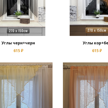
Углы черн+черн
Углы кор+б
615 ₽
615 ₽