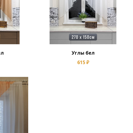
ел
Углы бел
615 ₽