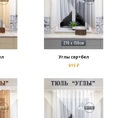
ел
Углы сер+бел
615 ₽