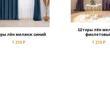
Шторы лён ме
ры лён меланж синий
фиолетовы
1 210 ₽
1 210 ₽