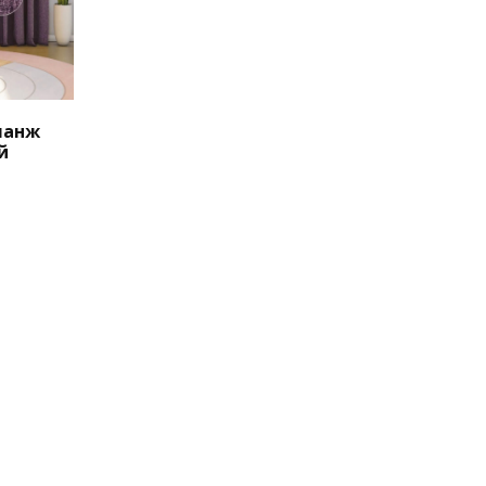
ланж
й