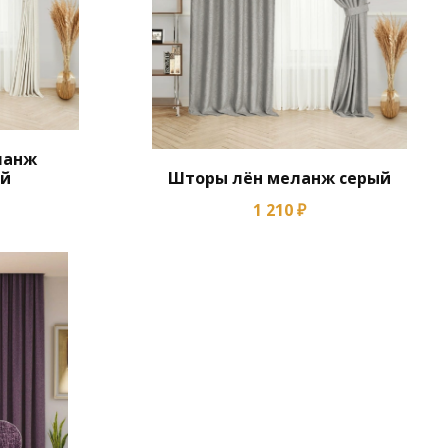
ланж
ый
Шторы лён меланж серый
1 210 ₽