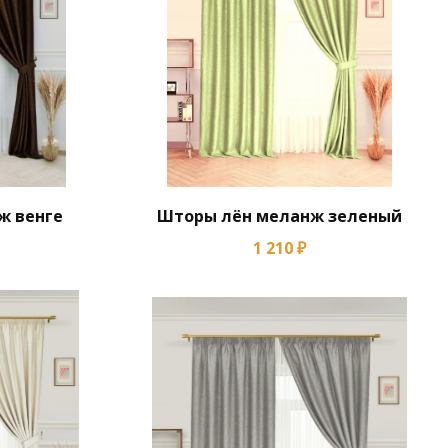
ж венге
Шторы лён меланж зеленый
1 210 ₽