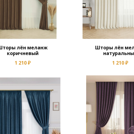
Шторы лён меланж
Шторы лён ме
коричневый
натуральн
1 210 ₽
1 210 ₽