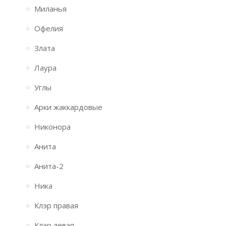
Миланья
Офелия
Злата
Лаура
Углы
Арки жаккардовые
Никонора
Анита
Анита-2
Ника
Клэр правая
Клэр левая