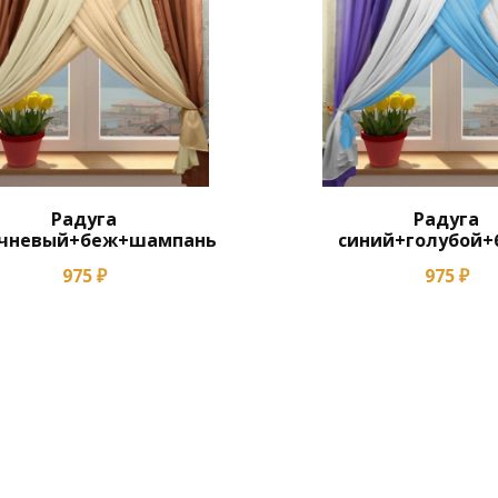
Радуга
Радуга
чневый+беж+шампань
синий+голубой
975 ₽
975 ₽