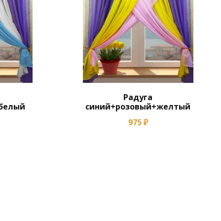
Радуга
+белый
синий+розовый+желтый
975 ₽