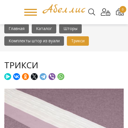
0
Главная
Каталог
Шторы
Комплекты штор из вуали
Трикси
ТРИКСИ