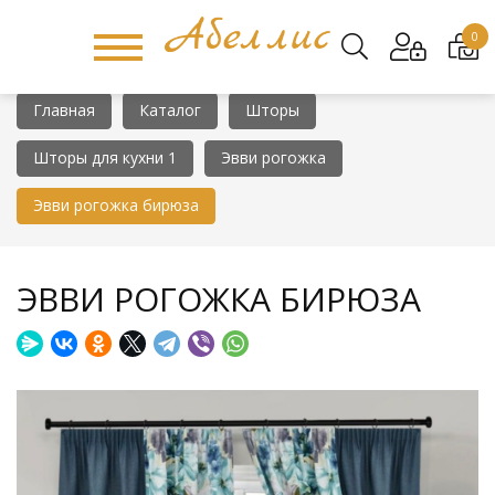
0
Главная
Каталог
Шторы
Шторы для кухни 1
Эвви рогожка
Эвви рогожка бирюза
ЭВВИ РОГОЖКА БИРЮЗА